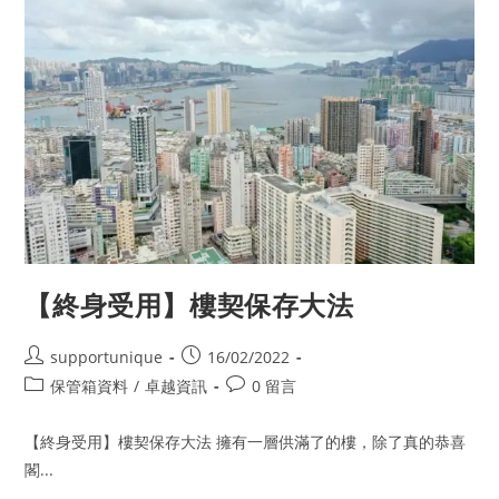
1230
潔
淨
滅
火
藥
劑
【終身受用】樓契保存大法
Post
Post
supportunique
16/02/2022
author:
published:
Post
Post
保管箱資料
/
卓越資訊
0 留言
category:
comments:
【終身受用】樓契保存大法 擁有一層供滿了的樓，除了真的恭喜
閣...