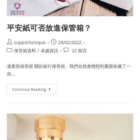
管
箱
物
品
平安紙可否放進保管箱？
Post
Post
supportunique
28/02/2022
author:
published:
Post
Post
保管箱資料
/
卓越資訊
22 留言
category:
comments:
遺產與保管箱 關於銀行保管箱，我們自然會聯想到裏面收藏了一
些...
平
Continue Reading
安
紙
可
否
放
進
保
管
箱？