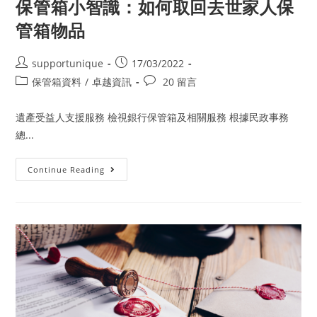
保管箱小智識：如何取回去世家人保
管箱物品
Post
Post
supportunique
17/03/2022
author:
published:
Post
Post
保管箱資料
/
卓越資訊
20 留言
category:
comments:
遺產受益人支援服務 檢視銀行保管箱及相關服務 根據民政事務
總...
保
Continue Reading
管
箱
小
智
識：
如
何
取
回
去
世
家
人
保