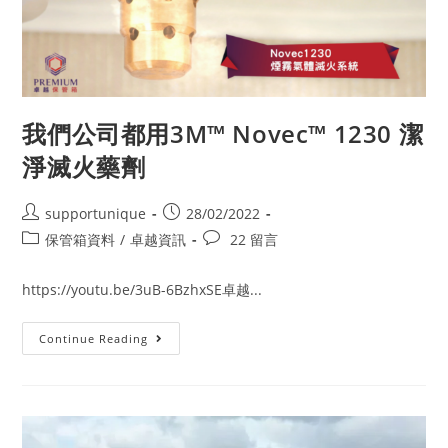
我們公司都用3M™ Novec™ 1230 潔
淨滅火藥劑
Post
Post
supportunique
28/02/2022
author:
published:
Post
Post
保管箱資料
/
卓越資訊
22 留言
category:
comments:
https://youtu.be/3uB-6BzhxSE卓越...
我
Continue Reading
們
公
司
都
用
3M™
Novec™